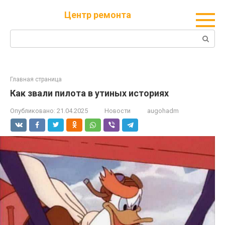
Перейти
Центр ремонта
к
контенту
Поиск:
Главная страница
Как звали пилота в утиных историях
Опубликовано:
21.04.2025
Новости
augohadm