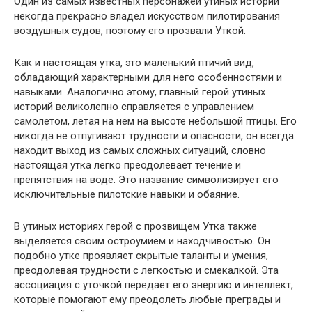
Один из самых известных персонажей утиных историй
некогда прекрасно владел искусством пилотирования
воздушных судов, поэтому его прозвали Уткой.
Как и настоящая утка, это маленький птичий вид,
обладающий характерными для него особенностями и
навыками. Аналогично этому, главный герой утиных
историй великолепно справляется с управлением
самолетом, летая на нем на высоте небольшой птицы. Его
никогда не отпугивают трудности и опасности, он всегда
находит выход из самых сложных ситуаций, словно
настоящая утка легко преодолевает течение и
препятствия на воде. Это название символизирует его
исключительные пилотские навыки и обаяние.
В утиных историях герой с прозвищем Утка также
выделяется своим остроумием и находчивостью. Он
подобно утке проявляет скрытые таланты и умения,
преодолевая трудности с легкостью и смекалкой. Эта
ассоциация с уточкой передает его энергию и интеллект,
которые помогают ему преодолеть любые преграды и