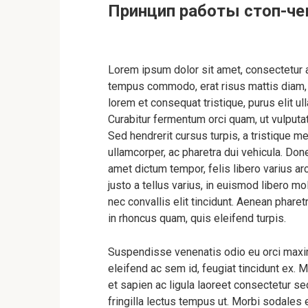
Принцип работы стоп-че
Lorem ipsum dolor sit amet, consectetur 
tempus commodo, erat risus mattis diam, ac
lorem et consequat tristique, purus elit ul
Curabitur fermentum orci quam, ut vulputate 
Sed hendrerit cursus turpis, a tristique m
ullamcorper, ac pharetra dui vehicula. Donec
amet dictum tempor, felis libero varius 
justo a tellus varius, in euismod libero mol
nec convallis elit tincidunt. Aenean pharetr
in rhoncus quam, quis eleifend turpis.
Suspendisse venenatis odio eu orci maximus,
eleifend ac sem id, feugiat tincidunt ex.
et sapien ac ligula laoreet consectetur se
fringilla lectus tempus ut. Morbi sodales e