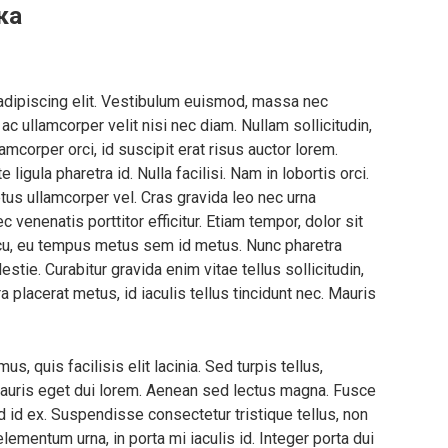
ка
adipiscing elit. Vestibulum euismod, massa nec
 ullamcorper velit nisi nec diam. Nullam sollicitudin,
lamcorper orci, id suscipit erat risus auctor lorem.
ligula pharetra id. Nulla facilisi. Nam in lobortis orci.
etus ullamcorper vel. Cras gravida leo nec urna
 venenatis porttitor efficitur. Etiam tempor, dolor sit
arcu, eu tempus metus sem id metus. Nunc pharetra
estie. Curabitur gravida enim vitae tellus sollicitudin,
a placerat metus, id iaculis tellus tincidunt nec. Mauris
 quis facilisis elit lacinia. Sed turpis tellus,
 Mauris eget dui lorem. Aenean sed lectus magna. Fusce
d id ex. Suspendisse consectetur tristique tellus, non
lementum urna, in porta mi iaculis id. Integer porta dui