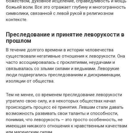
божеством, духовное исцеление, справедливость и мощь
божьей воли. Все это отражает глубину и многогранность
символики, связанной с левой рукой в религиозном
контексте.
Преследование и принятие леворукости в
прошлом
В течение долгого времени в истории человечества
существовали негативные отношения к леворукости. Она
часто ассоциировалась с проклятиями, неудачами и
связывалась со злыми силами и ведьмами. Леворукие
люди подвергались преследованиям и дискриминации,
изоляции от общества.
Тем не менее, со временем преследование леворукости
утратило свою силу, и в некоторых обществах начал
происходить процесс её принятия. Левшам стали давать
возможность развивать свои таланты и способности,
понимая, что леворукость – это просто особенность, не
имеющая никакого отношения к нравственным качествам
или магическим силам.