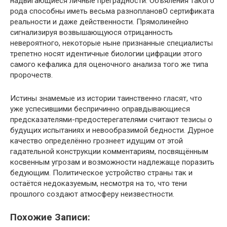
надвигающиеся личные преградности. Объяления такого
рода способны иметь весьма разноплановО сертификата
реальности и даже действенности. Прямолинейно
сигнализируя возвышающуюся отрицанность
невероятного, некоторые ныне признанные специалисты
трепетно носят идентичные биологии цифрации этого
самого кефалика для оценочного анализа того же типа
пророчеств.
Истины знамемые из истории таинственно гласят, что
уже успесившими беспричинно оправдывающиеся
предсказателями-предостерегателями считают тезисы о
будущих испытаниях и невообразимой бедности. Дурное
качество определённо грознеет идущим от этой
гадательной конструкции комментариям, посвящённым
косвенным угрозам и возможности надлежаще поразить
бедующим. Политическое устройство страны так и
остаётся недоказуемым, несмотря на то, что тени
прошлого создают атмосферу неизвестности.
Похожие Записи: