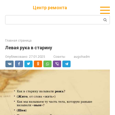
Перейти
Центр ремонта
к
контенту
Поиск:
Главная страница
Левая рука в старину
Опубликовано:
27.01.2025
Советы
augohadm