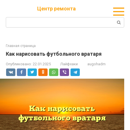
Перейти
Центр ремонта
к
контенту
Поиск:
Главная страница
Как нарисовать футбольного вратаря
Опубликовано:
22.01.2025
Лайфхаки
augohadm