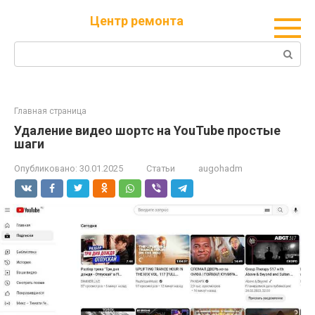
Перейти
Центр ремонта
к
контенту
Поиск:
Главная страница
Удаление видео шортс на YouTube простые
шаги
Опубликовано:
30.01.2025
Статьи
augohadm