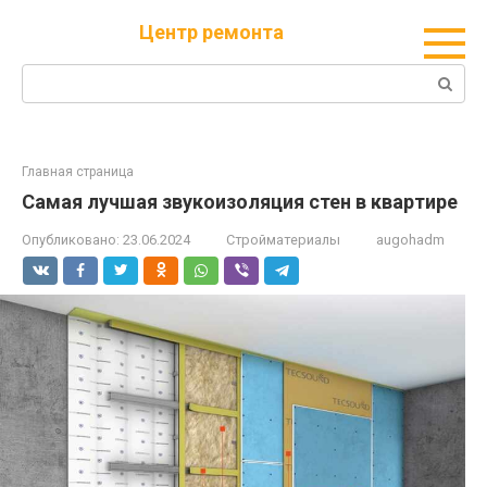
Перейти
Центр ремонта
к
контенту
Поиск:
Главная страница
Самая лучшая звукоизоляция стен в квартире
Опубликовано:
23.06.2024
Стройматериалы
augohadm