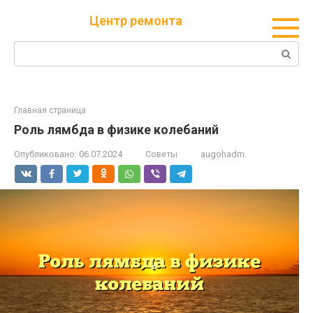
Перейти
Центр ремонта
к
контенту
Поиск:
Главная страница
Роль лямбда в физике колебаний
Опубликовано:
06.07.2024
Советы
augohadm