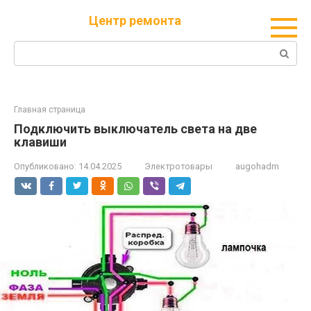
Перейти
Центр ремонта
к
контенту
Поиск:
Главная страница
Подключить выключатель света на две
клавиши
Опубликовано:
14.04.2025
Электротовары
augohadm