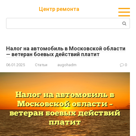
Перейти
Центр ремонта
к
контенту
Поиск:
Налог на автомобиль в Московской области
— ветеран боевых действий платит
06.01.2025
Статьи
augohadm
0