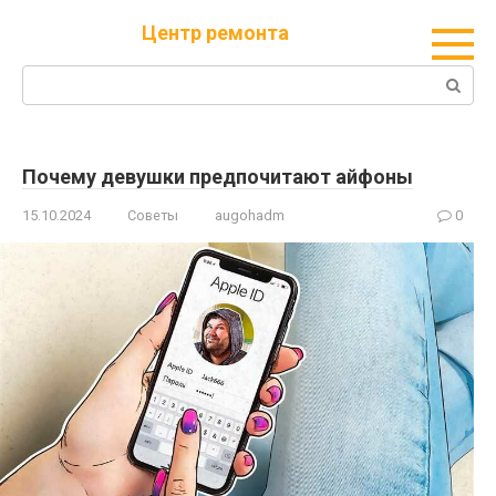
Перейти
Центр ремонта
к
контенту
Поиск:
Почему девушки предпочитают айфоны
15.10.2024
Советы
augohadm
0