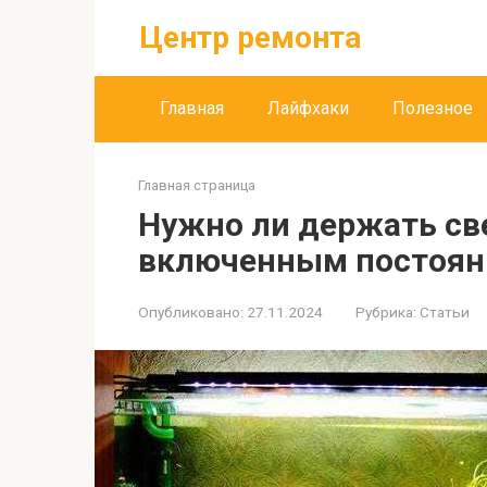
Перейти
Центр ремонта
к
контенту
Главная
Лайфхаки
Полезное
Главная страница
Нужно ли держать св
включенным постоян
Опубликовано:
27.11.2024
Рубрика:
Статьи