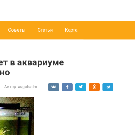
Советы
Статьи
Карта
ет в аквариуме
но
Автор:
augohadm