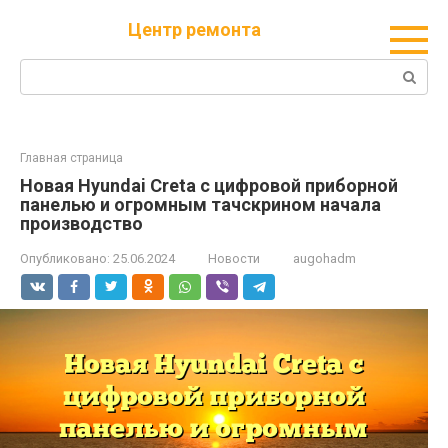
Перейти
Центр ремонта
к
контенту
Поиск:
Главная страница
Новая Hyundai Creta с цифровой приборной
панелью и огромным тачскрином начала
производство
Опубликовано:
25.06.2024
Новости
augohadm