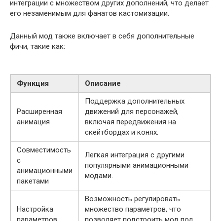
интеграции с множеством других дополнений, что делает
его незаменимым для фанатов кастомизации.
Данный мод также включает в себя дополнительные
фичи, такие как:
Функция
Описание
Поддержка дополнительных
Расширенная
движений для персонажей,
анимация
включая передвижения на
скейтбордах и конях.
Совместимость
Легкая интеграция с другими
с
популярными анимационными
анимационными
модами.
пакетами
Возможность регулировать
Настройка
множество параметров, что
параметров
позволяет подстроить мод под