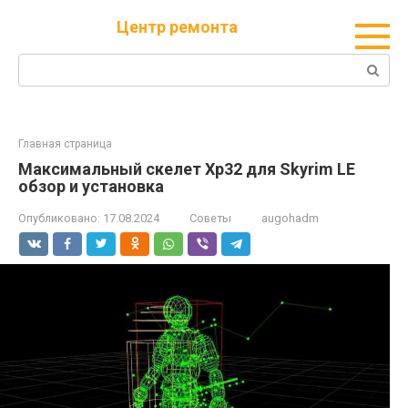
Перейти
Центр ремонта
к
контенту
Поиск:
Главная страница
Максимальный скелет Xp32 для Skyrim LE
обзор и установка
Опубликовано:
17.08.2024
Советы
augohadm