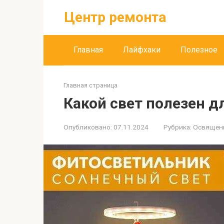
Перейти
Центр ремонта
к
контенту
Главная
Лайфхаки
Полезное
Главная страница
Какой свет полезен д
Опубликовано:
07.11.2024
Рубрика:
Освящен