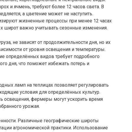
рох и ячмень, требуют более 12 часов света. В
медляется, а цветение может не наступить.
визируют жизненные процессы при менее 12 часах
ых широт важно учитывать сезонные изменения.
руза, не зависят от продолжительности дня, но их
висимости от уровня освещения и температуры.
ие определённых видов требует подробного
ого дня, что поможет избежать потерь и
дных ламп на теплицах позволяет регулировать
ходящие условия для определённых культур.
ть освещения, фермеры могут ускорить время
обранного урожая.
енности. Различные географические широты
птации агрономической практики. Использование