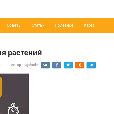
Советы
Статьи
Полезное
Карта
ля растений
ие
Автор:
augohadm