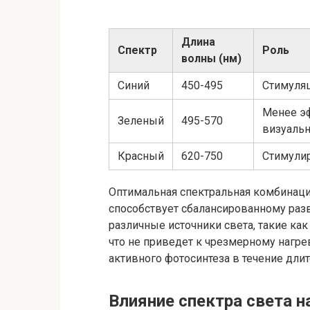
Длина
Спектр
Роль
волны (нм)
Синий
450-495
Стимуляц
Менее эф
Зеленый
495-570
визуальн
Красный
620-750
Стимули
Оптимальная спектральная комбинаци
способствует сбалансированному раз
различные источники света, такие ка
что не приведет к чрезмерному нагр
активного фотосинтеза в течение дли
Влияние спектра света на