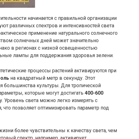
ительности начинается с правильной организации
ют различных спектров и интенсивностей света
рактическое применение натурального солнечного
еством солнечных дней может значительно
днако в регионах с низкой освещенностью
ьные лампы для поддержания здоровья зелени.
тетические процессы растений активируются при
моль
на квадратный метр в секунду. Этот
ля большинства культуры. Для тропической
раметры, которые могут достигать
400-600
у. Уровень света можно легко измерять с
 что позволяет оптимизировать параметр под
зни более чувствительны к качеству света, чем
етовый спектр, например, активирует