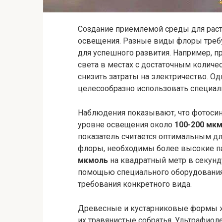
Создание приемлемой среды для раст
освещения. Разные виды флоры требу
для успешного развития. Например, п
света в местах с достаточным колич
снизить затраты на электричество. О
целесообразно использовать специал
Наблюдения показывают, что фотосин
уровне освещения около
100-200 мк
показатель считается оптимальным д
флоры, необходимы более высокие па
мкмоль
на квадратный метр в секунд
помощью специального оборудования,
требования конкретного вида.
Древесные и кустарниковые формы жи
их травянистые собратья. Ультрафиол