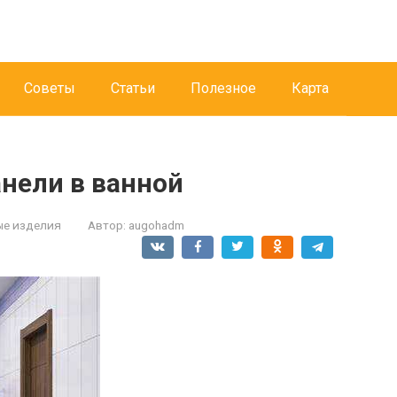
Советы
Статьи
Полезное
Карта
анели в ванной
е изделия
Автор:
augohadm