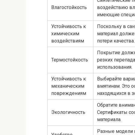
Синтетические 
Влагостойкость
воздействию вл
имеющие специа
Устойчивость к
Поскольку в сан
химическим
материал долже
воздействиям
потери качества.
Покрытие должн
Термостойкость
резких перепада
использования.
Устойчивость к
Выбирайте вари
механическим
вмятинам. Это о
повреждениям
находящихся в з
Обратите вниман
Экологичность
Сертификаты соо
материала.
Разные модели м
Удобство