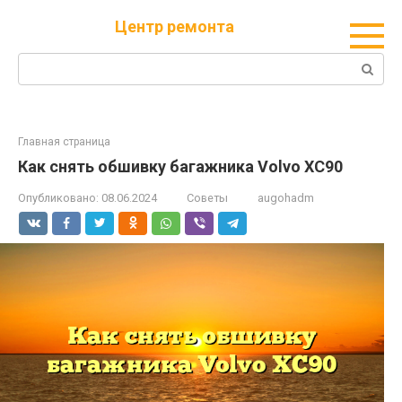
Перейти
Центр ремонта
к
контенту
Поиск:
Главная страница
Как снять обшивку багажника Volvo XC90
Опубликовано:
08.06.2024
Советы
augohadm