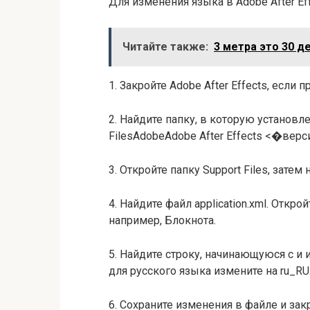
Для изменения языка в Adobe After E
Читайте также:
3 метра это 30 
1. Закройте Adobe After Effects, если 
2. Найдите папку, в которую установл
FilesAdobeAdobe After Effects <�верс
3. Откройте папку Support Files, затем
4. Найдите файл application.xml. Откр
например, Блокнота.
5. Найдите строку, начинающуюся с и
для русского языка измените на ru_RU
6. Сохраните изменения в файле и зак