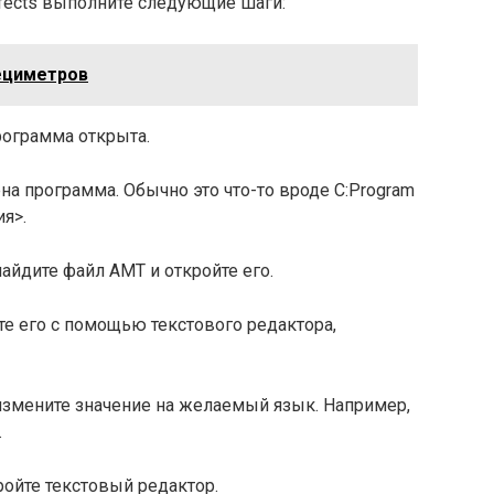
ffects выполните следующие шаги:
дециметров
программа открыта.
ена программа. Обычно это что-то вроде C:Program
ия>.
 найдите файл AMT и откройте его.
ойте его с помощью текстового редактора,
 измените значение на желаемый язык. Например,
.
ройте текстовый редактор.