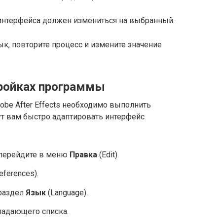
ык интерфейса должен измениться на выбранный.
ык, повторите процесс и измените значение
тройках программы
obe After Effects необходимо выполнить
ут вам быстро адаптировать интерфейс
и перейдите в меню
Правка
(Edit).
eferences).
раздел
Язык
(Language).
адающего списка.