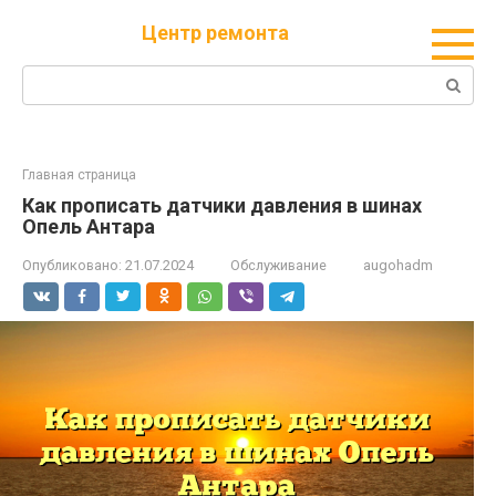
Перейти
Центр ремонта
к
контенту
Поиск:
Главная страница
Как прописать датчики давления в шинах
Опель Антара
Опубликовано:
21.07.2024
Обслуживание
augohadm