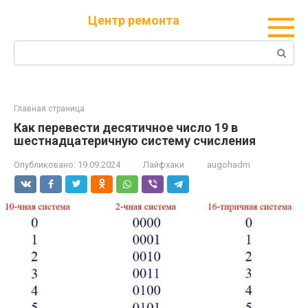
Перейти
Центр ремонта
к
контенту
Поиск:
Главная страница
Как перевести десятичное число 19 в
шестнадцатеричную систему счисления
Опубликовано:
19.09.2024
Лайфхаки
augohadm