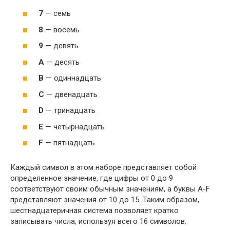
7
— семь
8
— восемь
9
— девять
A
— десять
B
— одиннадцать
C
— двенадцать
D
— тринадцать
E
— четырнадцать
F
— пятнадцать
Каждый символ в этом наборе представляет собой
определенное значение, где цифры от 0 до 9
соответствуют своим обычным значениям, а буквы A-F
представляют значения от 10 до 15. Таким образом,
шестнадцатеричная система позволяет кратко
записывать числа, используя всего 16 символов.