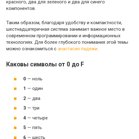
красного, два для зеленого и два для синего
компонентов.
Таким образом, благодаря удобству и компактности,
шестнадцатеричная система занимает важное место в
современном программировании и информационных
технологиях. Для более глубокого понимания этой темы
можно ознакомиться с
анастасия падежи
.
Каковы символы от 0 до F
0
— ноль
1
— один
2
— два
3
— три
4
— четыре
5
— пять
6
— шесть