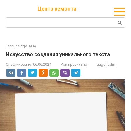
Перейти
Центр ремонта
к
контенту
Поиск:
Главная страница
Искусство создания уникального текста
Опубликовано:
06.06.2024
Как правильно
augohadm