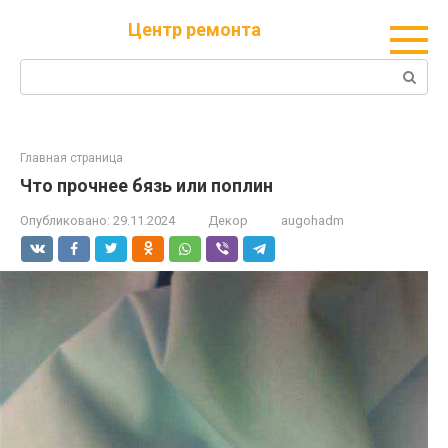
Перейти
Центр ремонта
к
контенту
Поиск:
Главная страница
Что прочнее бязь или поплин
Опубликовано:
29.11.2024
Декор
augohadm