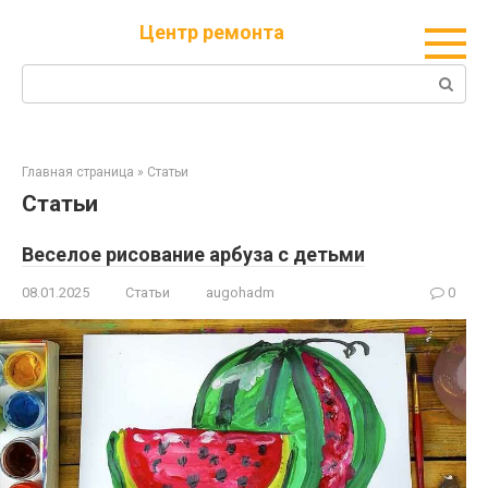
Перейти
Центр ремонта
к
контенту
Поиск:
Главная страница
»
Статьи
Статьи
Веселое рисование арбуза с детьми
08.01.2025
Статьи
augohadm
0