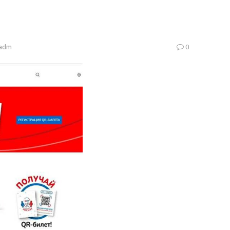
adm
0