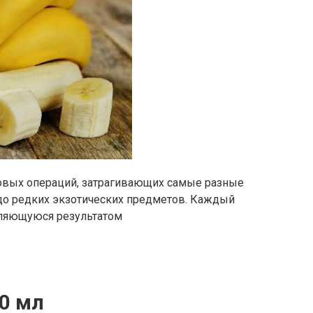
говых операций, затрагивающих самые разные
до редких экзотических предметов. Каждый
вляющуюся результатом
0 мл