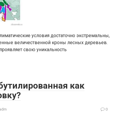
климатические условия достаточно экстремальны,
енные величественной кроны лесных деревьев.
 проявляет свою уникальность
бутилированная как
овку?
adm
0