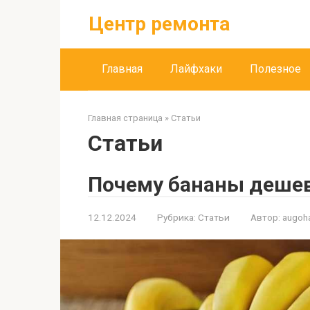
Перейти
Центр ремонта
к
контенту
Главная
Лайфхаки
Полезное
Главная страница
»
Статьи
Статьи
Почему бананы дешев
12.12.2024
Рубрика:
Статьи
Автор:
augoh