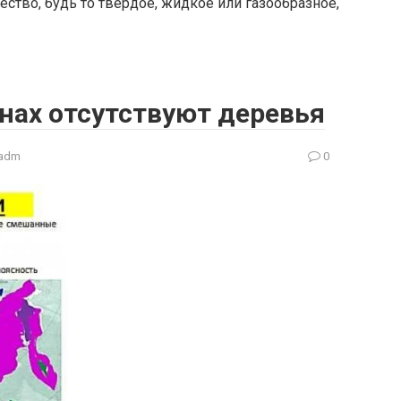
ство, будь то твердое, жидкое или газообразное,
нах отсутствуют деревья
adm
0