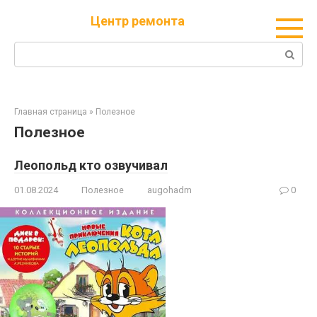
Перейти
Центр ремонта
к
контенту
Поиск:
Главная страница
»
Полезное
Полезное
Леопольд кто озвучивал
01.08.2024
Полезное
augohadm
0