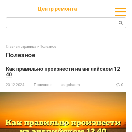
Перейти
Центр ремонта
к
контенту
Поиск:
Главная страница
»
Полезное
Полезное
Как правильно произнести на английском 12
40
23.12.2024
Полезное
augohadm
0