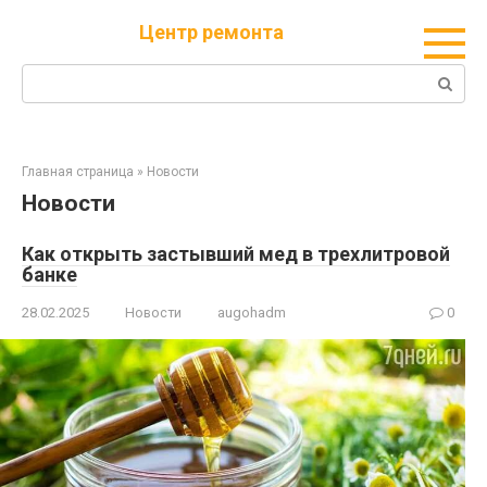
Перейти
Центр ремонта
к
контенту
Поиск:
Главная страница
»
Новости
Новости
Как открыть застывший мед в трехлитровой
банке
28.02.2025
Новости
augohadm
0