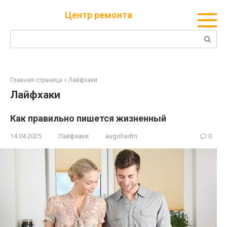
Перейти
Центр ремонта
к
контенту
Поиск:
Главная страница
»
Лайфхаки
Лайфхаки
Как правильно пишется жизненный
14.04.2025
Лайфхаки
augohadm
0