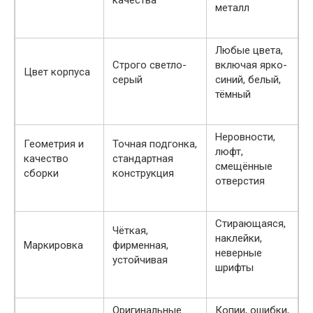
качества
металл
Любые цвета,
Строго светло-
включая ярко-
Цвет корпуса
серый
синий, белый,
тёмный
Неровности,
Геометрия и
Точная подгонка,
люфт,
качество
стандартная
смещённые
сборки
конструкция
отверстия
Стирающаяся,
Чёткая,
наклейки,
Маркировка
фирменная,
неверные
устойчивая
шрифты
Оригинальные
Копии, ошибки,