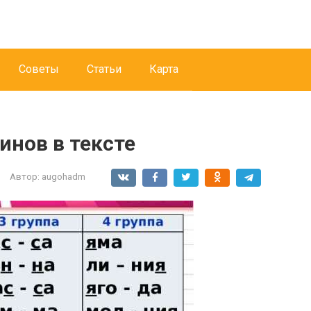
Советы
Статьи
Карта
инов в тексте
Автор:
augohadm