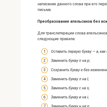
написание данного слова при его пере
письма.
Преобразование апельсинов без ис
Для транслитерации слова апельсино
следующие правила:
Оставить первую букву — а, как 
Заменить букву п на p;
Сохранить букву е без изменени
Заменить букву л на l;
Заменить букву с на s;
Заменить букву и на i;
Заменить букву н на n;