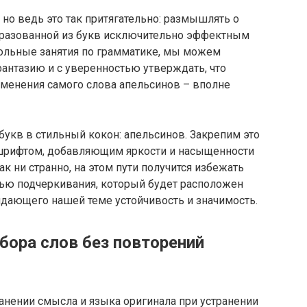
 но ведь это так притягательно: размышлять о
разованной из букв исключительно эффектным
ольные занятия по грамматике, мы можем
антазию и с уверенностью утверждать, что
менения самого слова апельсинов – вполне
укв в стильный кокон: апельсинов. Закрепим это
шрифтом, добавляющим яркости и насыщенности
к ни странно, на этом пути получится избежать
ью подчеркивания, который будет расположен
ридающего нашей теме устойчивость и значимость.
бора слов без повторений
анении смысла и языка оригинала при устранении