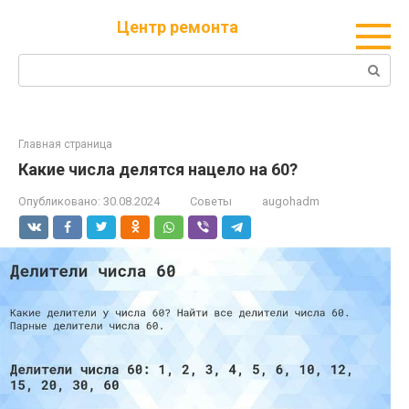
Перейти
Центр ремонта
к
контенту
Поиск:
Главная страница
Какие числа делятся нацело на 60?
Опубликовано:
30.08.2024
Советы
augohadm