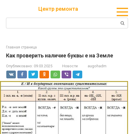
Перейти
Центр ремонта
к
контенту
Поиск:
Главная страница
Как проверить наличие буквы е на Земле
Опубликовано:
09.03.2025
Новости
augohadm