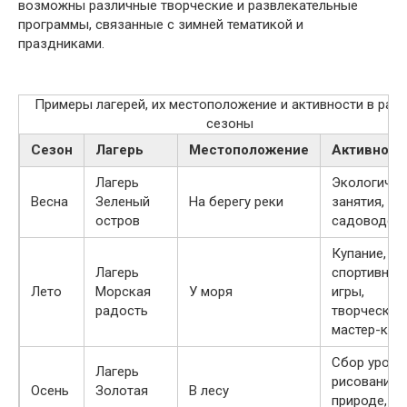
возможны различные творческие и развлекательные
программы, связанные с зимней тематикой и
праздниками.
Примеры лагерей, их местоположение и активности в раз
сезоны
Сезон
Лагерь
Местоположение
Активност
Лагерь
Экологичес
Весна
Зеленый
На берегу реки
занятия,
остров
садоводст
Купание,
Лагерь
спортивные
Лето
Морская
У моря
игры,
радость
творческие
мастер-кла
Сбор урожа
Лагерь
рисование 
Осень
Золотая
В лесу
природе,