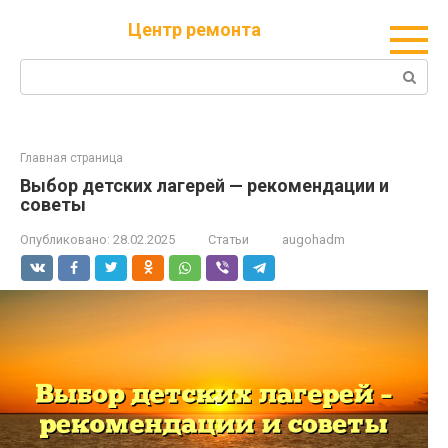
Перейти
Центр ремонта
к
контенту
Поиск:
Главная страница
Выбор детских лагерей — рекомендации и
советы
Опубликовано:
28.02.2025
Статьи
augohadm