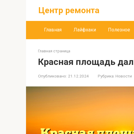
Перейти
Центр ремонта
к
контенту
Главная
Лайфхаки
Полезное
Главная страница
Красная площадь дал
Опубликовано:
21.12.2024
Рубрика:
Новости