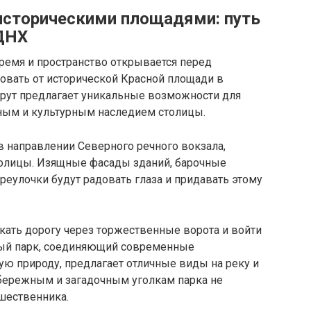
историческими площадями: путь
ВДНХ
емя и пространство открывается перед
вать от исторической Красной площади в
рут предлагает уникальные возможности для
ным и культурным наследием столицы.
 в направлении Северного речного вокзала,
толицы. Изящные фасады зданий, барочные
реулочки будут радовать глаза и придавать этому
кать дорогу через торжественные ворота и войти
ный парк, соединяющий современные
ю природу, предлагает отличные виды на реку и
бережным и загадочным уголкам парка не
шественника.