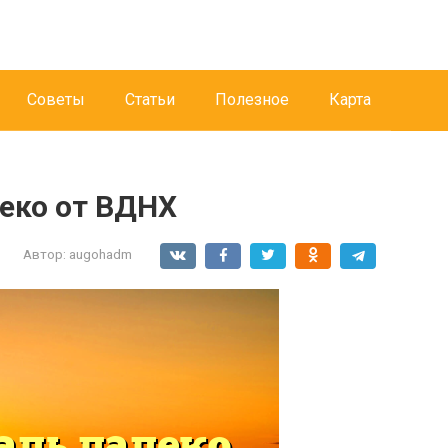
Советы
Статьи
Полезное
Карта
еко от ВДНХ
Автор:
augohadm