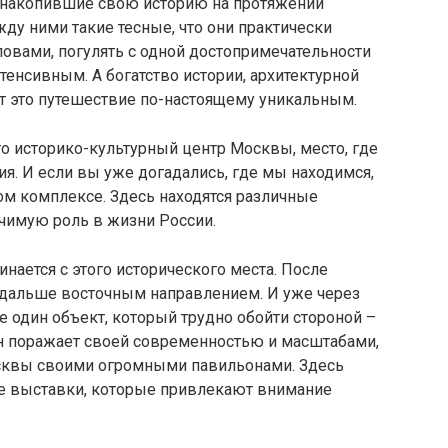
 накопившие свою историю на протяжении
жду ними такие тесные, что они практически
ловами, погулять с одной достопримечательности
енсивным. А богатство истории, архитектурной
т это путешествие по-настоящему уникальным.
то историко-культурный центр Москвы, место, где
рия. И если вы уже догадались, где мы находимся,
ом комплексе. Здесь находятся различные
чимую роль в жизни России.
нается с этого исторического места. После
дальше восточным направлением. И уже через
 один объект, который трудно обойти стороной –
н поражает своей современностью и масштабами,
сквы своими огромными павильонами. Здесь
 выставки, которые привлекают внимание