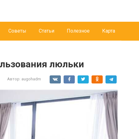
Советы
Статьи
Полезное
Карта
ользования люльки
Автор:
augohadm