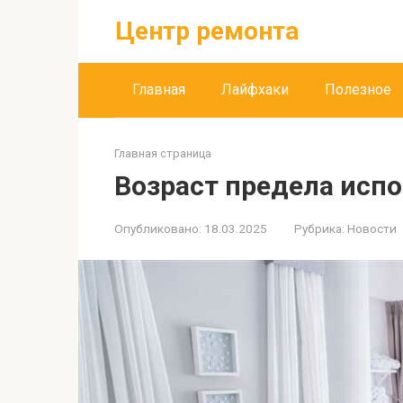
Перейти
Центр ремонта
к
контенту
Главная
Лайфхаки
Полезное
Главная страница
Возраст предела исп
Опубликовано:
18.03.2025
Рубрика:
Новости