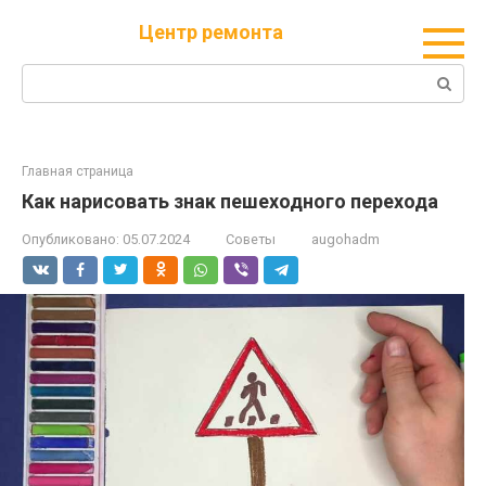
Перейти
Центр ремонта
к
контенту
Поиск:
Главная страница
Как нарисовать знак пешеходного перехода
Опубликовано:
05.07.2024
Советы
augohadm