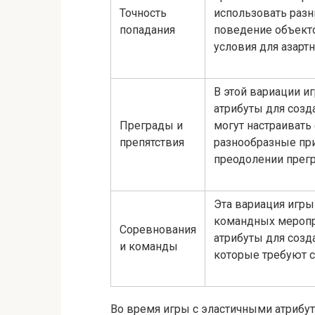
Точность
использовать разн
попадания
поведение объекто
условия для азартн
В этой вариации и
атрибуты для созд
Преграды и
могут настраивать
препятствия
разнообразные пр
преодолении прегр
Эта вариация игры
командных меропри
Соревнования
атрибуты для созд
и команды
которые требуют с
Во время игры с эластичными атрибут