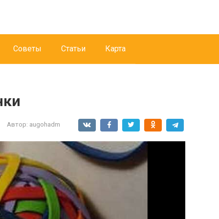
Советы
Статьи
Карта
нки
Автор:
augohadm