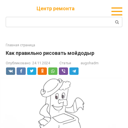
Перейти
Центр ремонта
к
контенту
Поиск:
Главная страница
Как правильно рисовать мойдодыр
Опубликовано:
24.11.2024
Статьи
augohadm