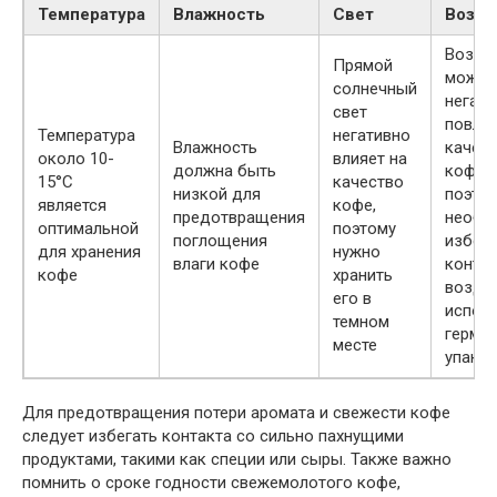
Температура
Влажность
Свет
Возду
Возду
Прямой
может
солнечный
негати
свет
повлия
Температура
негативно
Влажность
качес
около 10-
влияет на
должна быть
кофе,
15°C
качество
низкой для
поэто
является
кофе,
предотвращения
необх
оптимальной
поэтому
поглощения
избега
для хранения
нужно
влаги кофе
контак
кофе
хранить
возду
его в
испол
темном
герме
месте
упако
Для предотвращения потери аромата и свежести кофе
следует избегать контакта со сильно пахнущими
продуктами, такими как специи или сыры. Также важно
помнить о сроке годности свежемолотого кофе,