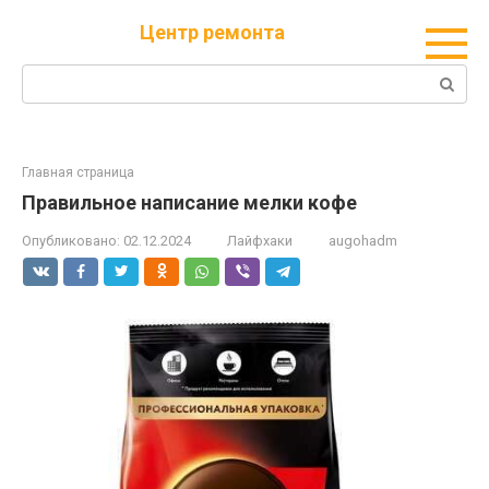
Перейти
Центр ремонта
к
контенту
Поиск:
Главная страница
Правильное написание мелки кофе
Опубликовано:
02.12.2024
Лайфхаки
augohadm