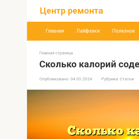
Перейти
Центр ремонта
к
контенту
Главная
Лайфхаки
Полезное
Главная страница
Сколько калорий сод
Опубликовано:
04.05.2024
Рубрика:
Статьи