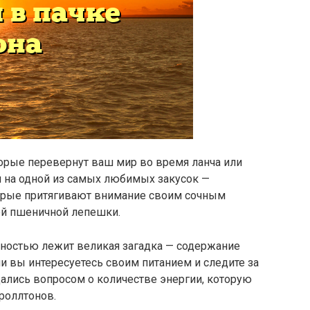
торые перевернут ваш мир во время ланча или
я на одной из самых любимых закусок —
торые притягивают внимание своим сочным
ей пшеничной лепешки.
шностью лежит великая загадка — содержание
ли вы интересуетесь своим питанием и следите за
дались вопросом о количестве энергии, которую
 роллтонов.