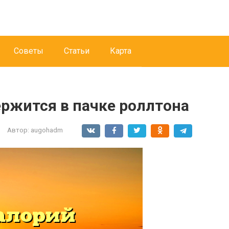
Советы
Статьи
Карта
ержится в пачке роллтона
Автор:
augohadm