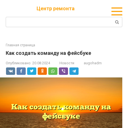
Перейти
Центр ремонта
к
контенту
Поиск:
Главная страница
Как создать команду на фейсбуке
Опубликовано:
20.08.2024
Новости
augohadm