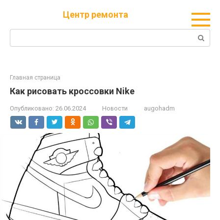
Перейти
Центр ремонта
к
контенту
Поиск:
Главная страница
Как рисовать кроссовки Nike
Опубликовано:
26.06.2024
Новости
augohadm