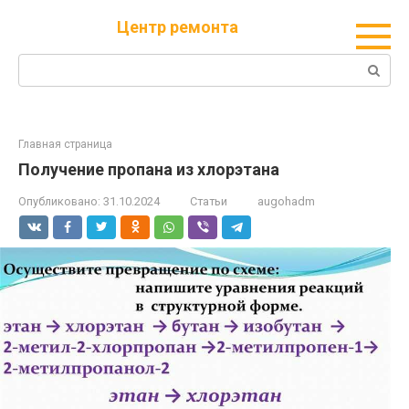
Перейти
Центр ремонта
к
контенту
Поиск:
Главная страница
Получение пропана из хлорэтана
Опубликовано:
31.10.2024
Статьи
augohadm