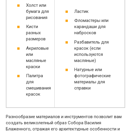
Холст или
бумага для
Ластик
рисования
Фломастеры или
Кисти
карандаши для
разных
набросков
размеров
Разбавитель для
Акриловые
красок (если
или
используются
масляные
масляные)
краски
Натурные или
Палитра
фотографические
для
материалы для
смешивания
справки
красок
Разнообразие материалов и инструментов позволит вам
создать великолепный образ Собора Василия
Блаженного, отражая его архитектурные особенности и