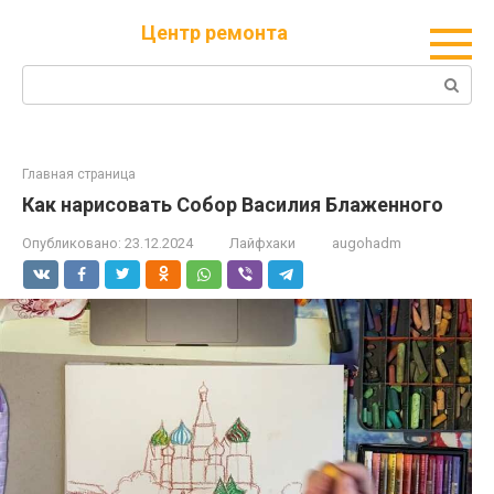
Перейти
Центр ремонта
к
контенту
Поиск:
Главная страница
Как нарисовать Собор Василия Блаженного
Опубликовано:
23.12.2024
Лайфхаки
augohadm