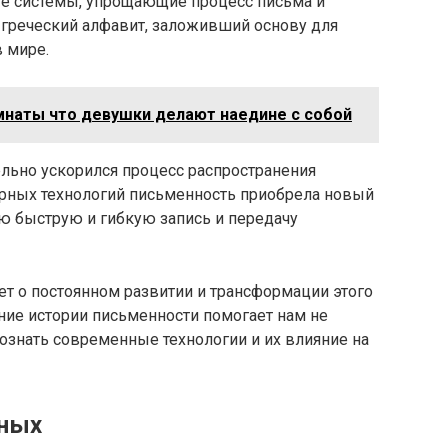
вые системы, упрощающие процесс письма и
 греческий алфавит, заложивший основу для
 мире.
мнаты что девушки делают наедине с собой
ельно ускорился процесс распространения
рных технологий письменность приобрела новый
 быструю и гибкую запись и передачу
т о постоянном развитии и трансформации этого
ние истории письменности помогает нам не
сознать современные технологии и их влияние на
еных