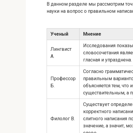
В данном разделе мы рассмотрим точк
науки на вопрос о правильном написа
Ученый
Мнение
Исследования показыв
Лингвист
словосочетания являе
А.
гласная и упразднена.
Согласно грамматичес
Профессор
правильным вариантом
Б.
объясняется тем, что
существительным, а п
Существует определе
корректного написани
Филолог В.
слитного написания по
значение, а значит, м
слово.