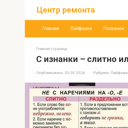
Перейти
Центр ремонта
к
контенту
Главная
Лайфхаки
Полезное
Главная страница
С изнанки – слитно и
Опубликовано:
05.05.2024
Рубрика:
Лайфхак