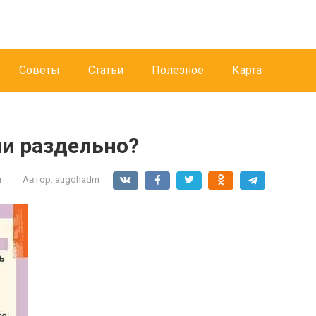
Советы
Статьи
Полезное
Карта
ли раздельно?
и
Автор:
augohadm