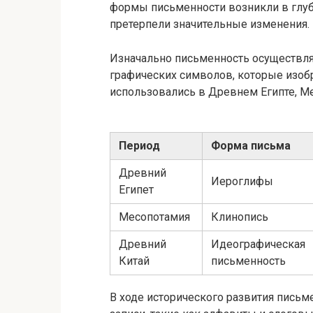
формы письменности возникли в глуб
претерпели значительные изменения.
Изначально письменность осуществля
графических символов, которые изоб
использовались в Древнем Египте, Ме
Период
Форма письма
Древний
Иероглифы
Египет
Месопотамия
Клинопись
Древний
Идеографическая
Китай
письменность
В ходе исторического развития пись