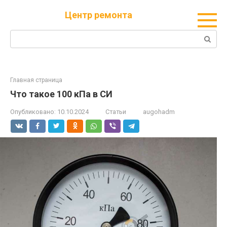
Перейти
Центр ремонта
к
контенту
Поиск:
Главная страница
Что такое 100 кПа в СИ
Опубликовано:
10.10.2024
Статьи
augohadm