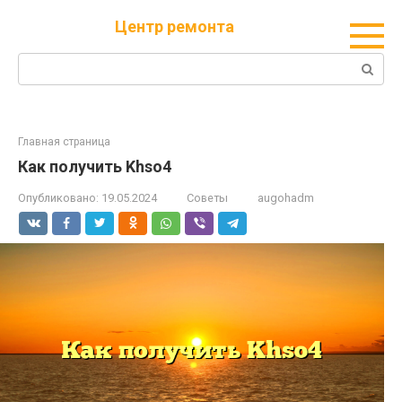
Перейти
Центр ремонта
к
контенту
Поиск:
Главная страница
Как получить Khso4
Опубликовано:
19.05.2024
Советы
augohadm