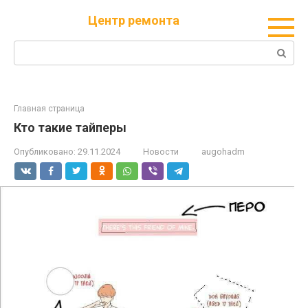
Перейти
Центр ремонта
к
контенту
Поиск:
Главная страница
Кто такие тайперы
Опубликовано:
29.11.2024
Новости
augohadm