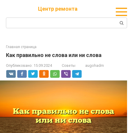
Перейти
Центр ремонта
к
контенту
Поиск:
Главная страница
Как правильно не слова или ни слова
Опубликовано:
15.09.2024
Советы
augohadm