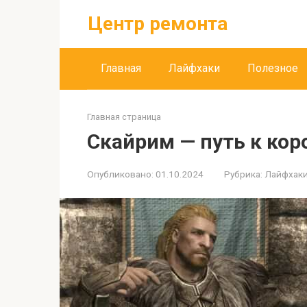
Перейти
Центр ремонта
к
контенту
Главная
Лайфхаки
Полезное
Главная страница
Скайрим — путь к кор
Опубликовано:
01.10.2024
Рубрика:
Лайфхак