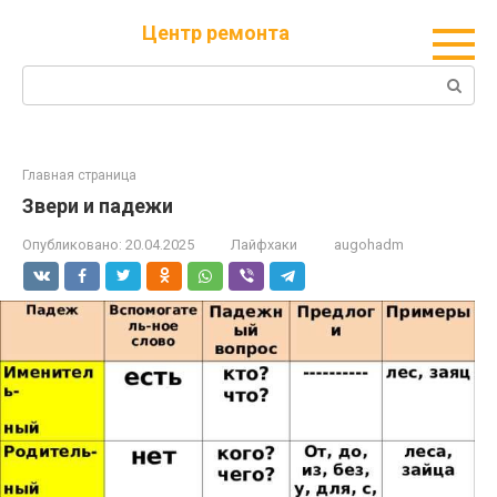
Перейти
Центр ремонта
к
контенту
Поиск:
Главная страница
Звери и падежи
Опубликовано:
20.04.2025
Лайфхаки
augohadm